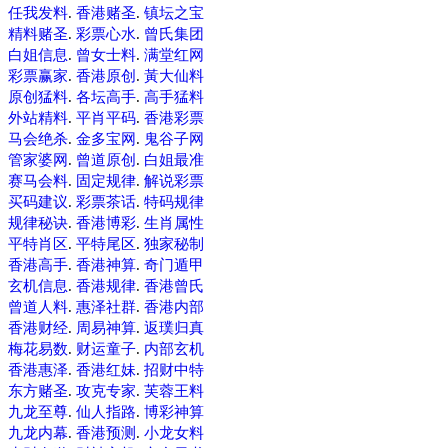
任我发料
.
香港赌圣
.
镇坛之宝
精料赌圣
.
彩票心水
.
曾氏集团
白姐信息
.
曾女士料
.
满堂红网
彩票赢家
.
香港原创
.
黃大仙料
原创猛料
.
各坛高手
.
高手猛料
外站精料
.
平肖平码
.
香港彩票
马会绝杀
.
金多宝网
.
鬼谷子网
管家婆网
.
曾道原创
.
白姐最准
赛马会料
.
固定规律
.
解说彩票
买码建议
.
彩票茶话
.
特码规律
规律秘诀
.
香港博彩
.
生肖属性
平特肖区
.
平特尾区
.
独家秘制
香港高手
.
香港神算
.
奇门遁甲
玄机信息
.
香港规律
.
香港曾氏
曾道人料
.
惠泽社群
.
香港内部
香港财经
.
周易神算
.
返璞归真
梅花易数
.
财运童子
.
内部玄机
香港惠泽
.
香港红妹
.
招财中特
东方赌圣
.
攻克专家
.
芙蓉王料
九龙至尊
.
仙人指路
.
博彩神算
九龙内幕
.
香港预测
.
小龙女料